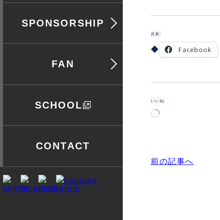
協賛
共有:
Facebook
ファン
いいね:
スクール
読
み
込
み
中…
お問い合わせ
前の記事へ