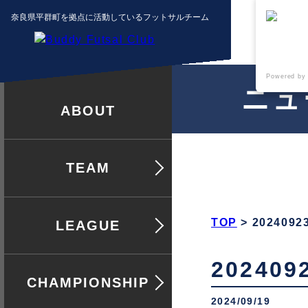
奈良県平群町を拠点に活動しているフットサルチーム
Powered by
ニュ
クラブ紹介
チームについて
TOP
>
202409
リーグ戦
20240
全日本選手権
2024/09/19