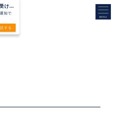
Clubteam Buddy Futsal Clubから通知を受け取る
シュ通知で
購読する