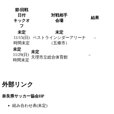
節/回戦
日付
対戦相手
結果
キックオ
会場
フ
未定
未定
11/15(日)
ベストラインシダーアリーナ
–
時間未定
（五條市）
未定
未定
11/29(日)
–
天理市立総合体育館
時間未定
外部リンク
奈良県サッカー協会HP
組み合わせ表(未定)