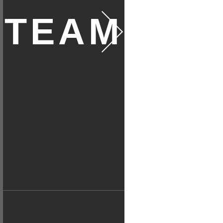
ムに
つい
て