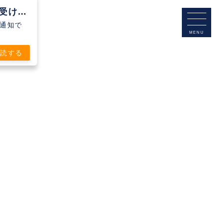
Clubteam Buddy Futsal Clubから通知を受け取る
シュ通知で
購読する