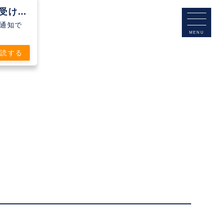
Clubteam Buddy Futsal Clubから通知を受け取る
シュ通知で
購読する