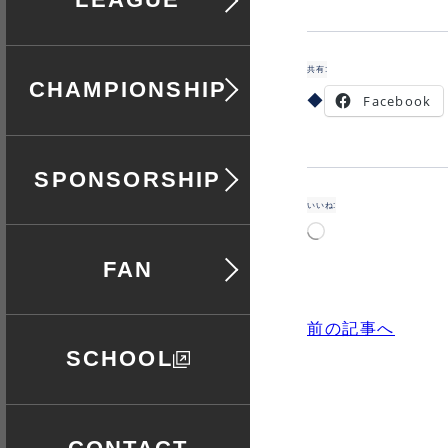
共有:
全日本選手権
Facebook
協賛
いいね:
読
み
ファン
込
み
中…
前の記事へ
スクール