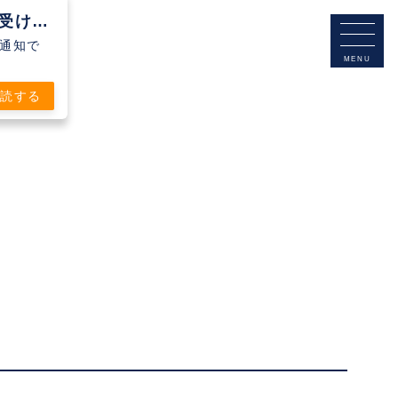
Clubteam Buddy Futsal Clubから通知を受け取る
シュ通知で
購読する