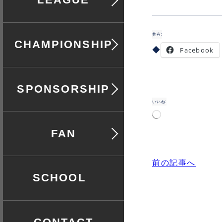
共有:
全日本選手権
Facebook
協賛
いいね:
読
み
ファン
込
み
中…
前の記事へ
スクール