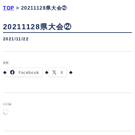
TOP
>
20211128県大会②
20211128県大会②
2021/11/22
共有:
Facebook
X
いいね:
読
み
込
み
中…