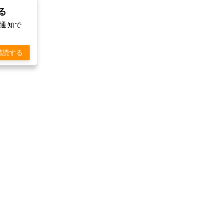
取る
シュ通知で
購読する