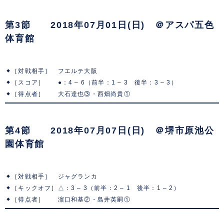
第3節 2018年07月01日(日) ＠アスパ五色
体育館
［対戦相手］ フエルテ大阪
［スコア］ ●：4 – 6（前半：1 – 3 後半：3 – 3）
［得点者］ 大石達也③・西畑尚貴①
第4節 2018年07月07日(日) ＠堺市原池公
園体育館
［対戦相手］ ジャグランカ
［キックオフ］△：3 – 3（前半：2 – 1 後半：1 – 2）
［得点者］ 濵口和基②・島井英嗣①