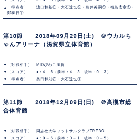
［得点者］ 濵口和基③・大石達也②・島井英嗣①・福島宏章①・
鄭泰行①
第10節 2018年09月29日(土) ＠ウカルち
ゃんアリーナ（滋賀県立体育館）
［対戦相手］ MIOびわこ滋賀
［スコア］ ●：4 – 6（前半：4 – 3 後半：0 – 3）
［得点者］ 奥田和則③・大石達也①
第11節 2018年12月09日(日) ＠高槻市総
合体育館
［対戦相手］ 同志社大学フットサルクラブTREBOL
［スコア］ ●：0 – 6（前半：0 – 1 後半：0 – 5）