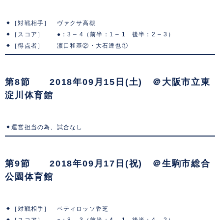
［対戦相手］ ヴァクサ高槻
［スコア］ ●：3 – 4（前半：1 – 1 後半：2 – 3）
［得点者］ 濵口和基②・大石達也①
第8節 2018年09月15日(土) ＠大阪市立東
淀川体育館
運営担当の為、試合なし
第9節 2018年09月17日(祝) ＠生駒市総合
公園体育館
［対戦相手］ ベティロッソ香芝
［スコア］ ○：8 – 3（前半：4 – 1 後半：4 – 2）