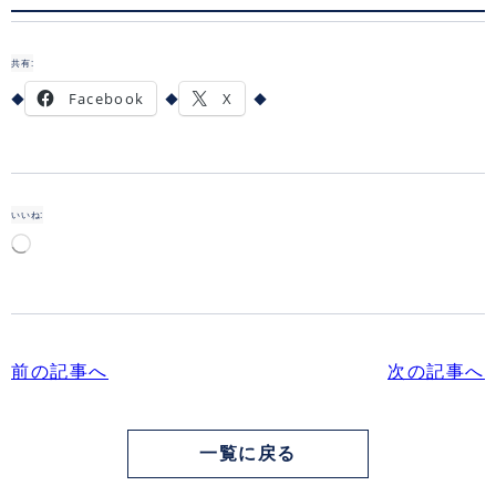
共有:
Facebook
X
いいね:
読
み
込
み
中…
前の記事へ
次の記事へ
一覧に戻る