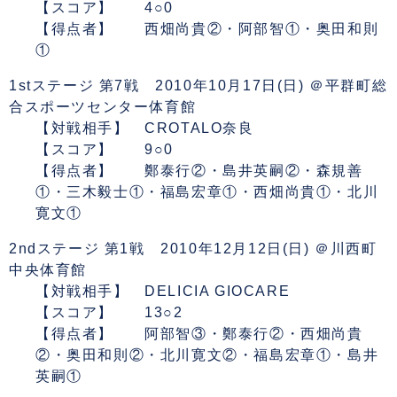
【スコア】 4○0
【得点者】 西畑尚貴②・阿部智①・奥田和則
①
1stステージ 第7戦 2010年10月17日(日) ＠平群町総
合スポーツセンター体育館
【対戦相手】 CROTALO奈良
【スコア】 9○0
【得点者】 鄭泰行②・島井英嗣②・森規善
①・三木毅士①・福島宏章①・西畑尚貴①・北川
寛文①
2ndステージ 第1戦 2010年12月12日(日) ＠川西町
中央体育館
【対戦相手】 DELICIA GIOCARE
【スコア】 13○2
【得点者】 阿部智③・鄭泰行②・西畑尚貴
②・奥田和則②・北川寛文②・福島宏章①・島井
英嗣①