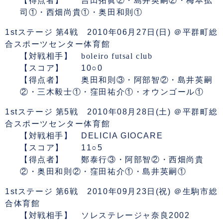
【得点者】 吉田拓眞②・島井英嗣②・梅本拡
司①・西畑尚貴①・奥田和則①
1stステージ 第4戦 2010年06月27日(日) ＠平群町総
合スポーツセンター体育館
【対戦相手】
boleiro futsal club
【スコア】 10○0
【得点者】 奥田和則③・阿部智②・島井英嗣
②・三木毅士①・窪田祐介①・オウンゴール①
1stステージ 第5戦 2010年08月28日(土) ＠平群町総
合スポーツセンター体育館
【対戦相手】 DELICIA GIOCARE
【スコア】 11○5
【得点者】 鄭泰行③・阿部智②・西畑尚貴
②・奥田和則②・窪田祐介①・島井英嗣①
1stステージ 第6戦 2010年09月23日(祝) ＠生駒市総
合体育館
【対戦相手】 ソレステレージャ奈良2002