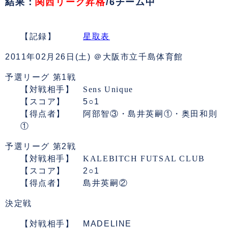
結果：
関西リーグ昇格
/6チーム中
【記録】
星取表
2011年02月26日(土) ＠大阪市立千島体育館
予選リーグ 第1戦
【対戦相手】
Sens Unique
【スコア】 5○1
【得点者】 阿部智③・島井英嗣①・奥田和則
①
予選リーグ 第2戦
【対戦相手】
KALEBITCH FUTSAL CLUB
【スコア】 2○1
【得点者】 島井英嗣②
決定戦
【対戦相手】 MADELINE