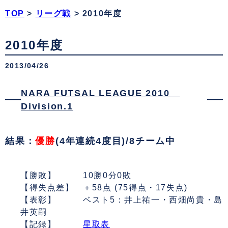
TOP
>
リーグ戦
>
2010年度
2010年度
2013/04/26
NARA FUTSAL LEAGUE 2010
Division.1
結果：
優勝
(4年連続4度目)/8チーム中
【勝敗】 10勝0分0敗
【得失点差】 ＋58点 (75得点・17失点)
【表彰】 ベスト5：井上祐一・西畑尚貴・島
井英嗣
【記録】
星取表