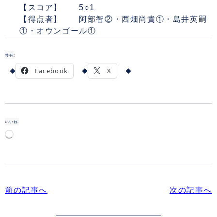
【スコア】 5○1
【得点者】 阿部智②・西畑尚貴①・島井英嗣
①・オウンゴール①
共有:
Facebook
X
いいね:
読
み
込
み
中…
前の記事へ
次の記事へ