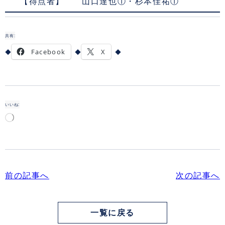
【得点者】 山口達也①・杉本佳祐①
共有:
Facebook
X
いいね:
読
み
込
み
中…
前の記事へ
次の記事へ
一覧に戻る