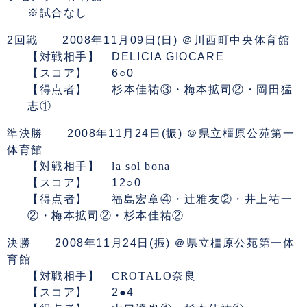
※試合なし
2回戦 2008年11月09日(日) ＠川西町中央体育館
【対戦相手】 DELICIA GIOCARE
【スコア】 6○0
【得点者】 杉本佳祐③・梅本拡司②・岡田猛
志①
準決勝 2008年11月24日(振) ＠県立橿原公苑第一
体育館
【対戦相手】
la sol bona
【スコア】 12○0
【得点者】 福島宏章④・辻雅友②・井上祐一
②・梅本拡司②・杉本佳祐②
決勝 2008年11月24日(振) ＠県立橿原公苑第一体
育館
【対戦相手】
CROTALO奈良
【スコア】 2●4