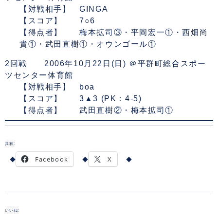
【対戦相手】 GINGA
【スコア】 7○6
【得点者】 梅本拡司③・平岡宏一①・西畑尚
貴①・武田直樹①・オウンゴール①
2回戦 2006年10月22日(日) ＠
平群町総合スポー
ツセンター体育館
【対戦相手】 boa
【スコア】 3▲3 (PK：4-5)
【得点者】 武田直樹②・梅本拡司①
共有:
Facebook
X
いいね: