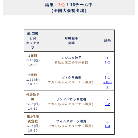
結果：
3位
/ 16チーム中
（全国大会初出場）
節/回戦
日付
対戦相手
結果
キックオ
会場
フ
1回戦
レジスタ神戸
○
1/13(祝)
和歌山県立橋本体育館
3-2
12:30
△
2回戦
ヴァクサ高槻
1-1
1/25(土)
ウカルちゃんアリーナ（滋賀）
PK6-
16:30
5
代表決定
戦
リンドバロッサ京都
×
1/26(日)
ウカルちゃんアリーナ（滋賀）
0-2
14:30
第3代表
決定戦
フィムスポーツ滋賀
○
1/26(日)
ウカルちゃんアリーナ（滋賀）
4-3
18:10