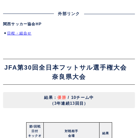
外部リンク
関西サッカー協会HP
日程・組合せ
JFA第30回全日本フットサル選手権大会
奈良県大会
結果：
優勝
/ 10チーム中
（3年連続13回目）
節/回戦
日付
対戦相手
結果
キックオ
会場