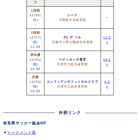
フ
1回戦
11/10(
シード
–
日)
川西町中央体育館
–
2回戦
11/17(
FC.デ ソル
11-2
祝)
五條市上野公園総合体育館
○
12:30
準決勝
11/23(
ペティロッサ香芝
14-1
祝)
天理市立総合体育館
○
14:30
決勝
11/23(
コンフィアンサフットサルクラブ
4-2
祝)
天理市立総合体育館
○
16:30
外部リンク
奈良県サッカー協会HP
トーナメント表