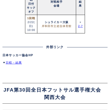
対戦相手
結
日付
会場
果
キック
オフ
1回戦
2/22(
シュライカー大阪
×
日)
岸和田市立総合体育館
2-7
10:00
外部リンク
日本サッカー協会HP
日程・結果
JFA第30回全日本フットサル選手権大会
関西大会