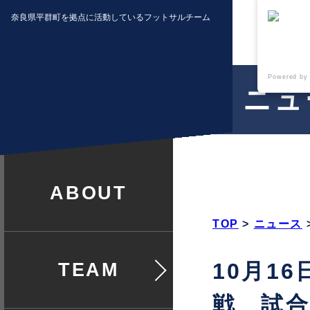
奈良県平群町を拠点に活動しているフットサルチーム
Powered by
ニュ
クラブ紹介
TOP
>
ニュース
10月16
チームについて
戦 試合