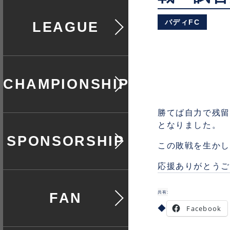
バディFC
リーグ戦
全日本選手権
勝てば自力で残留
となりました。
協賛
この敗戦を生かし
応援ありがとうご
共有:
ファン
Facebook