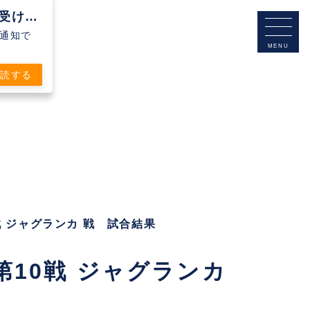
Clubteam Buddy Futsal Clubから通知を受け取る
シュ通知で
購読する
10戦 ジャグランカ 戦 試合結果
部 第10戦 ジャグランカ