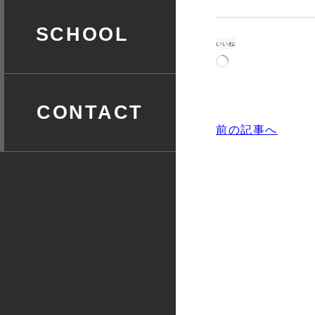
スクール
いいね:
読
み
込
み
中…
お問い合わせ
前の記事へ