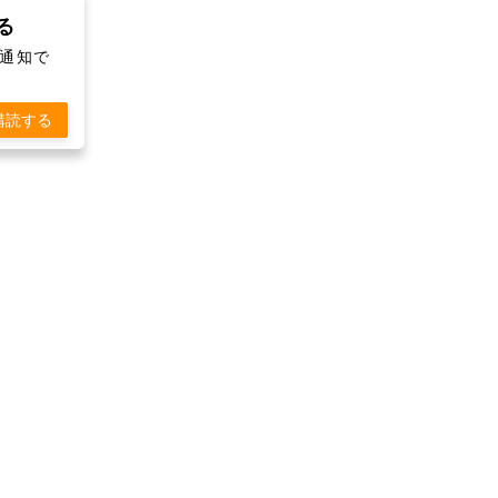
取る
シュ通知で
購読する