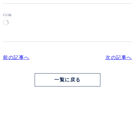
いいね:
読
み
込
み
中…
前の記事へ
次の記事へ
一覧に戻る