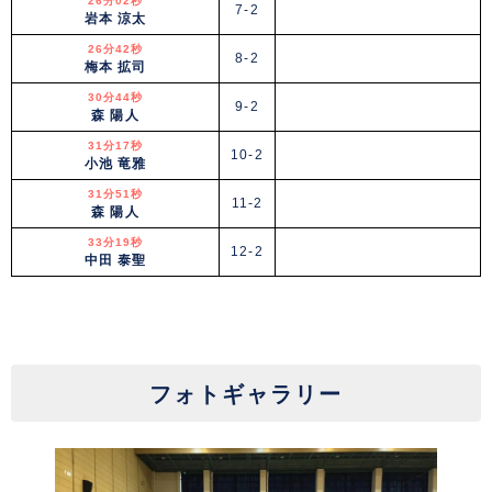
26分02秒
7-2
岩本 涼太
26分42秒
8-2
梅本 拡司
30分44秒
9-2
森 陽人
31分17秒
10-2
小池 竜雅
31分51秒
11-2
森 陽人
33分19秒
12-2
中田 泰聖
フォトギャラリー