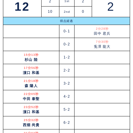
2
2
1st
12
2
10
0
2nd
得点経過
2分28秒
0-1
田中 君兵
7分30秒
0-2
兎澤 龍大
15分13秒
1-2
杉山 陸
17分56秒
2-2
濵口 和基
21分18秒
3-2
森 陽人
22分05秒
4-2
中田 泰聖
23分52秒
5-2
濵口 和基
25分32秒
6-2
西畑 尚貴