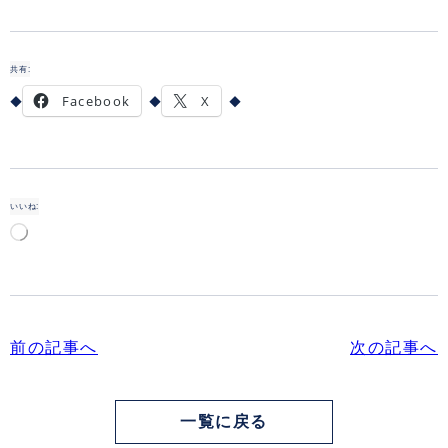
共有:
Facebook
X
いいね:
読
み
込
み
中…
前の記事へ
次の記事へ
一覧に戻る