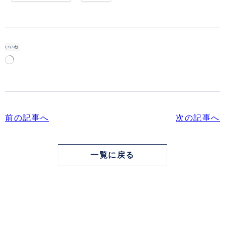
いいね:
読
み
込
み
中…
前の記事へ
次の記事へ
一覧に戻る