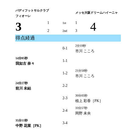
バディフットサルクラブ
メッセ大阪ドリームハイーニャ
フィオーレ
3
4
1
1
1st
2
3
2nd
得点経過
2分19秒
0-1
市川 こころ
14分05秒
1-1
我如古 奈々
21分58秒
1-2
市川 こころ
24分27秒
2-2
前川 未結
30分05秒
2-3
植上 彩香［PK］
33分57秒
2-4
岡野 未央
35分11秒
3-4
中野 花菜［PK］