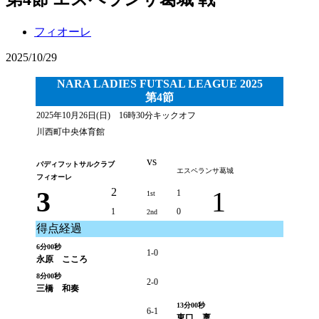
フィオーレ
2025/10/29
NARA LADIES FUTSAL LEAGUE 2025
第4節
2025年10月26日(日) 16時30分キックオフ
川西町中央体育館
vs
バディフットサルクラブ
エスペランサ葛城
フィオーレ
3
2
1
1
1st
1
0
2nd
得点経過
6分00秒
1-0
永原 こころ
8分00秒
2-0
三橋 和奏
13分00秒
6-1
東口 稟