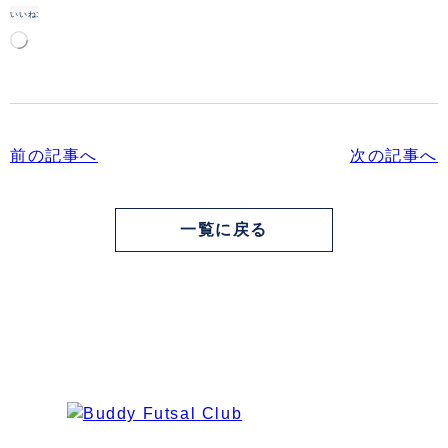
いいね:
読
み
込
み
中…
前の記事へ
次の記事へ
一覧に戻る