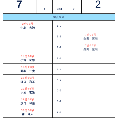
7
2
4
2nd
0
得点経過
2分09秒
1-0
中島 大翔
7分06秒
1-1
柴田 匡晴
7分29秒
1-2
柴田 匡晴
14分34秒
2-2
小池 竜雅
18分11秒
3-2
岡本 一貴
20分36秒
4-2
濵口 和基
22分45秒
5-2
小池 竜雅
38分04秒
6-2
濵口 和基
38分56秒
7-2
森 陽人