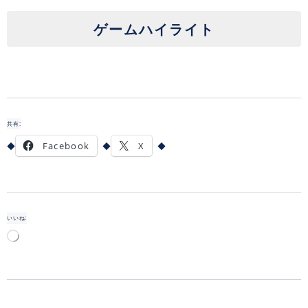
ゲームハイライト
共有:
Facebook
X
いいね:
読
み
込
み
中…