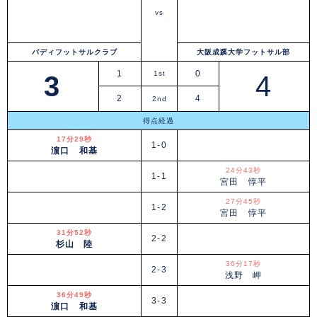
vs
バディフットサルクラブ
大阪成蹊大学フットサル部
1
0
1st
3
4
2
4
2nd
得点経過
17分29秒
1-0
濵口 和基
24分43秒
1-1
宮田 惇平
27分45秒
1-2
宮田 惇平
31分52秒
2-2
杉山 陸
36分17秒
2-3
浅野 岬
36分49秒
3-3
濵口 和基