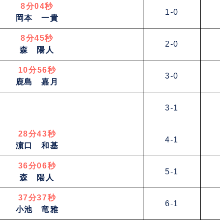
8分
04
秒
1-0
岡本 一貴
8分
45
秒
2-0
森 陽人
10分
56
秒
3-0
鹿島 嘉月
3-1
28分43秒
4-1
濵口 和基
36分06秒
5-1
森 陽人
37分37秒
6-1
小池 竜雅