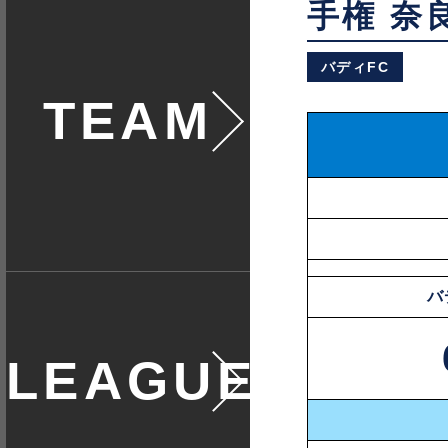
手権 奈
チームに
バディFC
ついて
バ
リーグ戦