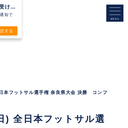
Clubteam Buddy Futsal Clubから通知を受け取る
シュ通知で
購読する
 全日本フットサル選手権 奈良県大会 決勝 コンフ
日) 全日本フットサル選