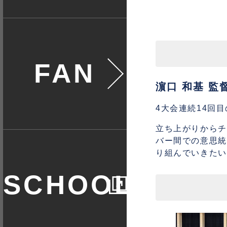
ファン
濵口 和基 監
4大会連続14回
立ち上がりからチ
バー間での意思統
り組んでいきたい
スクール