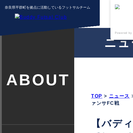
奈良県平群町を拠点に活動しているフットサルチーム
Powered by
ニュ
クラブ紹
介
TOP
>
ニュース
ァンサFC戦
【バディ