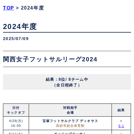
TOP
>
2024年度
2024年度
2025/07/09
関西女子フットサルリーグ2024
結果：
8位
/ 8チーム中
（全日程終了）
日付
対戦相手
結果
キックオフ
会場
○
4/29(月)
宝塚フットサルクラブ ディオサス
16:00
高砂市総合体育館
5
-1
5/11(土)
チェリーブロッサム
×