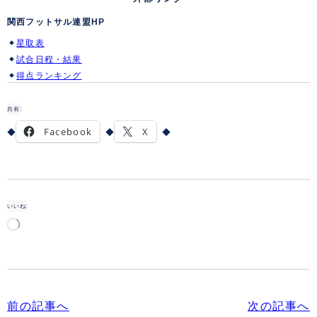
関西フットサル連盟HP
星取表
試合日程・結果
得点ランキング
共有:
Facebook
X
いいね:
読
み
込
み
中…
前の記事へ
次の記事へ