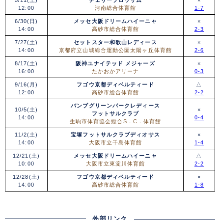
12:00
河南総合体育館
1-7
6/30(日)
メッセ大阪ドリームハイーニャ
×
14:00
高砂市総合体育館
2-3
7/27(土)
セットスター和歌山レディース
×
14:00
京都府立山城総合運動公園太陽ヶ丘体育館
2-6
8/17(土)
阪神ユナイテッド メジャーズ
×
16:00
たかおかアリーナ
0-3
9/16(月)
フゴウ京都ディベルティード
△
12:00
高砂市総合体育館
2-2
バンブグリーンパークレディース
10/5(土)
×
フットサルクラブ
14:00
0-4
生駒市体育協会総合S．C．体育館
11/2(土)
宝塚フットサルクラブディオサス
×
14:00
大阪市立千島体育館
1-4
12/21(土)
メッセ大阪ドリームハイーニャ
△
10:00
大阪市立東淀川体育館
2-2
12/28(土)
フゴウ京都ディベルティード
×
14:00
高砂市総合体育館
1-8
外部リンク